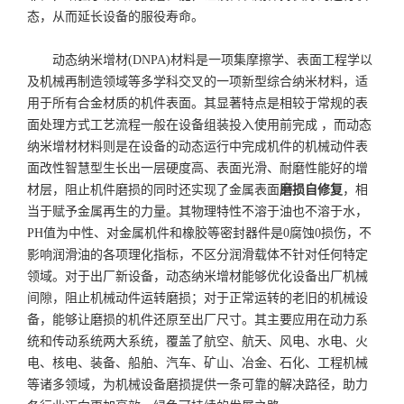
态，从而延长设备的服役寿命。
动态纳米增材(DNPA)材料是一项集摩擦学、表面工程学以
及机械再制造领域等多学科交叉的一项新型综合纳米材料，适
用于所有合金材质的机件表面。其显著特点是相较于常规的表
面处理方式工艺流程一般在设备组装投入使用前完成 ，而动态
纳米增材材料则是在设备的动态运行中完成机件的机械动件表
面改性智慧型生长出一层硬度高、表面光滑、耐磨性能好的增
材层，阻止机件磨损的同时还实现了金属表面
磨损自修复
，相
当于赋予金属再生的力量。其物理特性不溶于油也不溶于水，
PH值为中性、对金属机件和橡胶等密封器件是0腐蚀0损伤，不
影响润滑油的各项理化指标，不区分润滑载体不针对任何特定
领域。对于出厂新设备，动态纳米增材能够优化设备出厂机械
间隙，阻止机械动件运转磨损；对于正常运转的老旧的机械设
备，能够让磨损的机件还原至出厂尺寸。其主要应用在动力系
统和传动系统两大系统，覆盖了航空、航天、风电、水电、火
电、核电、装备、船舶、汽车、矿山、冶金、石化、工程机械
等诸多领域，为机械设备磨损提供一条可靠的解决路径，助力