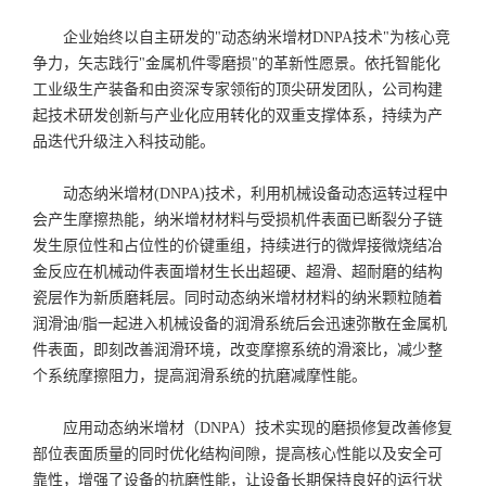
企业始终以自主研发的"动态纳米增材DNPA技术"为核心竞
争力，矢志践行"金属机件零磨损"的革新性愿景。依托智能化
工业级生产装备和由资深专家领衔的顶尖研发团队，公司构建
起技术研发创新与产业化应用转化的双重支撑体系，持续为产
品迭代升级注入科技动能。
动态纳米增材(DNPA)技术，利用机械设备动态运转过程中
会产生摩擦热能，纳米增材材料与受损机件表面已断裂分子链
发生原位性和占位性的价键重组，持续进行的微焊接微烧结冶
金反应在机械动件表面增材生长出超硬、超滑、超耐磨的结构
瓷层作为新质磨耗层。同时动态纳米增材材料的纳米颗粒随着
润滑油/脂一起进入机械设备的润滑系统后会迅速弥散在金属机
件表面，即刻改善润滑环境，改变摩擦系统的滑滚比，减少整
个系统摩擦阻力，提高润滑系统的抗磨减摩性能。
应用动态纳米增材（DNPA）技术实现的磨损修复改善修复
部位表面质量的同时优化结构间隙，提高核心性能以及安全可
靠性，增强了设备的抗磨性能，让设备长期保持良好的运行状